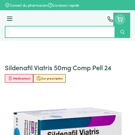
Aller au contenu
Conseil du pharmacien
Livraison rapide
Menu
Cherch
Rechercher
Sildenafil Viatris 50mg Comp Pell 24
Médicament
Sur prescription