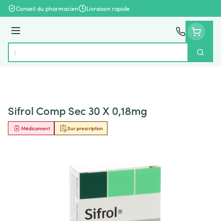
Aller au contenu
Conseil du pharmacien
Livraison rapide
Menu
Cherch
Rechercher
Sifrol Comp Sec 30 X 0,18mg
Médicament
Sur prescription