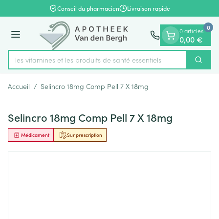
Diapositive 1 de 1
Aller au contenu
Conseil du pharmacien
Livraison rapide
0
0 articles
Menu
0,00 €
rez les vitamines et les produits de santé essentiels
Cherch
Rechercher
Accueil
/
Selincro 18mg Comp Pell 7 X 18mg
Selincro 18mg Comp Pell 7 X 18mg
Médicament
Sur prescription