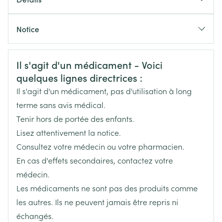
de l'alcool: 1 comprimé
CNK
3060084
Si le patient a commencé à boire de l'alcool avant la
Notice
prise de Selincro, il devra prendre un comprimé dès
Fabricants
Français
Lundbeck
Français
Allemand
que possible
Informations sur la sécurité
Dose maximale: 1 comprimé par jour
Il s'agit d'un médicament - Voici
Allemand
Néerlandais
Néerlandais
Marques
Lundbeck
quelques lignes directrices :
De préférence 1 à 2 heures avant le moment où le
Il s'agit d'un médicament, pas d'utilisation à long
Largeur
50 mm
patient anticipe une consommation d'alcool
terme sans avis médical.
Peut être pris pendant ou en dehors des repas
Tenir hors de portée des enfants.
Longueur
110 mm
Lisez attentivement la notice.
Consultez votre médecin ou votre pharmacien.
Profondeur
25 mm
En cas d'effets secondaires, contactez votre
médecin.
Quantité Du
7
Les médicaments ne sont pas des produits comme
Paquet
les autres. Ils ne peuvent jamais être repris ni
échangés.
Ingrédients