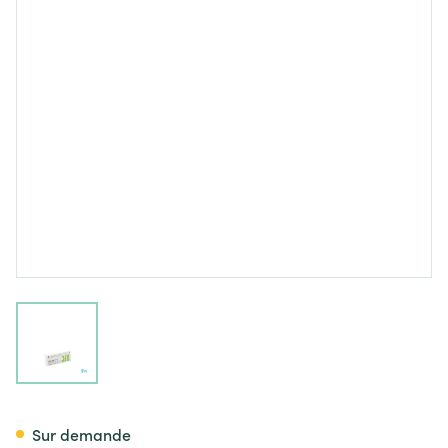
View larger image
Selincro 18mg Comp Pell 7 X
Sur demande