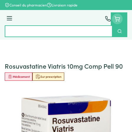
Aller au contenu
Conseil du pharmacien
Livraison rapide
Menu
Cherch
Rechercher
Rosuvastatine Viatris 10mg Comp Pell 90
Médicament
Sur prescription