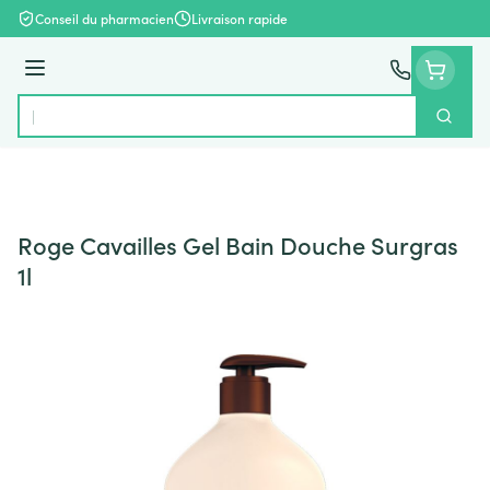
Aller au contenu
Conseil du pharmacien
Livraison rapide
Menu
Cherch
Rechercher
Roge Cavailles Gel Bain Douche Surgras
1l