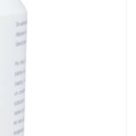
Eau micellaire
s
Yeux
s
Afficher plus
ti-insectes
Senteur
CBD