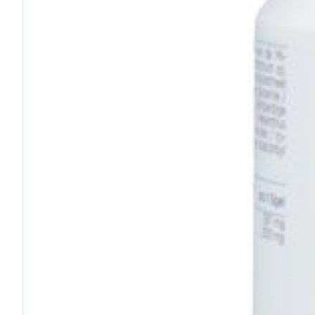
Afficher plus
Cheveux
Piluliers et acc
Soins du visag
Taches de pigm
Peau sensible -
Peau mixte
Peau terne
Afficher plus
Ronflement