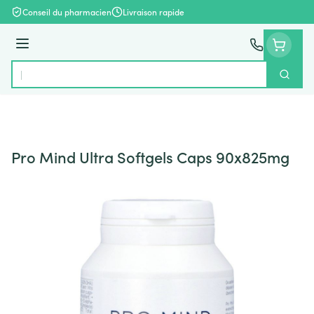
Aller au contenu
Conseil du pharmacien
Livraison rapide
Menu
Cherch
Rechercher
Pro Mind Ultra Softgels Caps 90x825mg