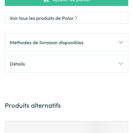
Voir tous les produits de Polar
Méthodes de livraison disponibles
Détails
Produits alternatifs
Il est possible de naviguer entre les éléments du carrousel 
Appuyer sur pour sauter le carrousel
Appuyez sur cette touche pour accéder à la navigation en 