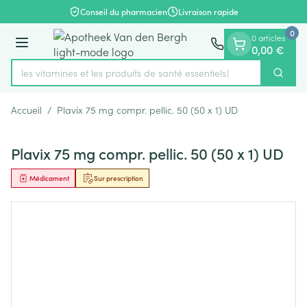
Diapositive 1 de 1
Aller au contenu
Conseil du pharmacien
Livraison rapide
0
0 articles
Menu
0,00 €
rez les vitamines et les produits de santé essentiels
Cherch
Rechercher
Accueil
/
Plavix 75 mg compr. pellic. 50 (50 x 1) UD
Plavix 75 mg compr. pellic. 50 (50 x 1) UD
Médicament
Sur prescription