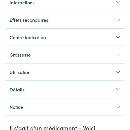
Interactions
Effets secondaires
Contre indication
Grossesse
Utilisation
Détails
CNK
1617356
Notice
Fabricants
Français
Sanofi
Allemand
Allemand
Informations sur la sécurité
Il s'agit d'un médicament - Voici
Néerlandais