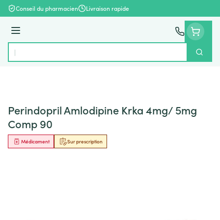
Aller au contenu
Conseil du pharmacien
Livraison rapide
Menu
Cherch
Rechercher
Perindopril Amlodipine Krka 4mg/ 5mg
Comp 90
Médicament
Sur prescription