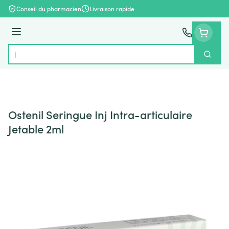
Aller au contenu
Conseil du pharmacien
Livraison rapide
Menu
Cherch
Rechercher
Ostenil Seringue Inj Intra-articulaire
Jetable 2ml