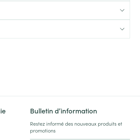
Yeux
s
Afficher plus
ti-insectes
Senteur
ie
Bulletin d’information
CBD
Restez informé des nouveaux produits et
promotions