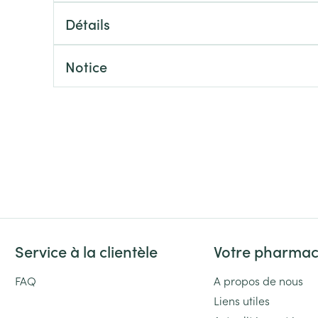
Massage
Afficher plus
Détails
Afficher plu
essoires
Masques chirurgique
Notice
e
Compléments
Répulsifs an
nutritionnels
entation
 peau irritée
Service à la clientèle
Votre pharmac
Autobronzants
Rasage
FAQ
A propos de nous
Liens utiles