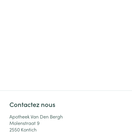
Cheveux
Piluliers et acc
Soins du visag
Taches de pigm
Peau sensible -
Peau mixte
Peau terne
Afficher plus
Contactez nous
Ronflement
Apotheek Van Den Bergh
Molenstraat 9
2550
Kontich