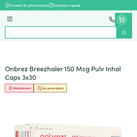
Aller au contenu
Conseil du pharmacien
Livraison rapide
Menu
Cherch
Rechercher
Onbrez Breezhaler 150 Mcg Pulv Inhal
Caps 3x30
Médicament
Sur prescription