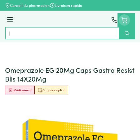
Aller au contenu
Conseil du pharmacien
Livraison rapide
Menu
Cherch
Rechercher
Omeprazole EG 20Mg Caps Gastro Resist
Blis 14X20Mg
Médicament
Sur prescription