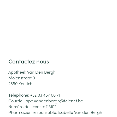
Cheveux
Piluliers et acc
Soins du visag
Taches de pigm
Peau sensible -
Contactez nous
Peau mixte
Peau terne
Apotheek Van Den Bergh
Molenstraat 9
Afficher plus
2550
Kontich
Téléphone:
+32 03 457 06 71
Courriel:
apo.vandenbergh@
telenet.be
Ronflement
Numéro de licence:
113102
Pharmacien responsable:
Isabelle Van den Bergh