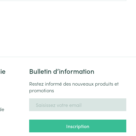
Yeux
s
Afficher plus
ti-insectes
Senteur
ie
Bulletin d’information
Restez informé des nouveaux produits et
promotions
Adresse mail
de
CBD
Inscription