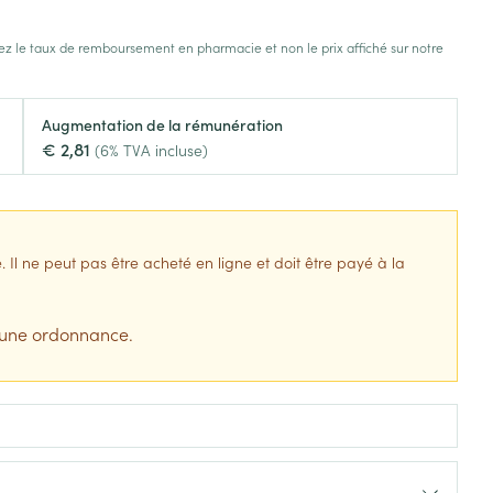
s
Afficher plus
z le taux de remboursement en pharmacie et non le prix affiché sur notre
tress
Puces et tiques
ins
Tests de diagnostic
Gorge et bouche
Augmentation de la rémunération
Alcootest
Comprimés à sucer
€ 2,81
(6% TVA incluse)
Bouche, gueule ou bec
Oreilles
hérapie -
uttes
Tensiomètre
Spray - solution
aire
Bouchons d'oreilles
Test de cholestérol
nsements
Nettoyage des oreilles
Cardiofréquencemètre
l ne peut pas être acheté en ligne et doit être payé à la
 médicaux
Gouttes auriculaires
Afficher plus
s
 une ordonnance.
s
coagulant du
Matériel paramédical
Hémorroïdes
ie
Respiration et oxygène
olaire
Hygiène
ie
Salle de bains