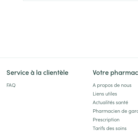
Massage
Afficher plus
Afficher plu
essoires
Masques chirurgique
e
Compléments
Répulsifs an
nutritionnels
entation
 peau irritée
Service à la clientèle
Votre pharmac
FAQ
A propos de nous
Liens utiles
Actualités santé
Pharmacien de gar
Autobronzants
Prescription
Rasage
Tarifs des soins