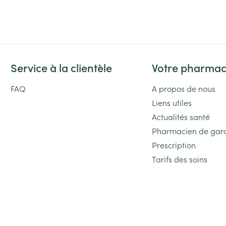
Massage
Afficher plus
Afficher plu
essoires
Masques chirurgique
e
Compléments
Répulsifs an
Service à la clientèle
Votre pharmac
nutritionnels
entation
FAQ
A propos de nous
 peau irritée
Liens utiles
Actualités santé
Pharmacien de gar
Prescription
Tarifs des soins
Autobronzants
Rasage