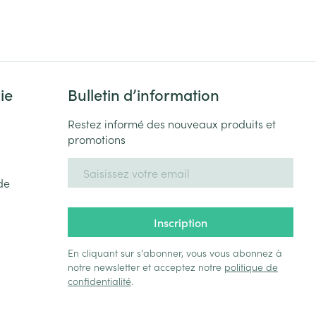
Yeux
s
Afficher plus
ti-insectes
Senteur
ie
Bulletin d’information
Restez informé des nouveaux produits et
promotions
Adresse mail
de
Inscription
En cliquant sur s'abonner, vous vous abonnez à
notre newsletter et acceptez notre
politique de
CBD
confidentialité
.