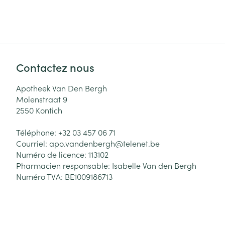
Cheveux
Piluliers et acc
Soins du visag
Contactez nous
Taches de pigm
Apotheek Van Den Bergh
Molenstraat 9
Peau sensible -
2550
Kontich
Peau mixte
Téléphone:
+32 03 457 06 71
Peau terne
Courriel:
apo.vandenbergh@
telenet.be
Afficher plus
Numéro de licence:
113102
Pharmacien responsable:
Isabelle Van den Bergh
Numéro TVA:
BE1009186713
Ronflement