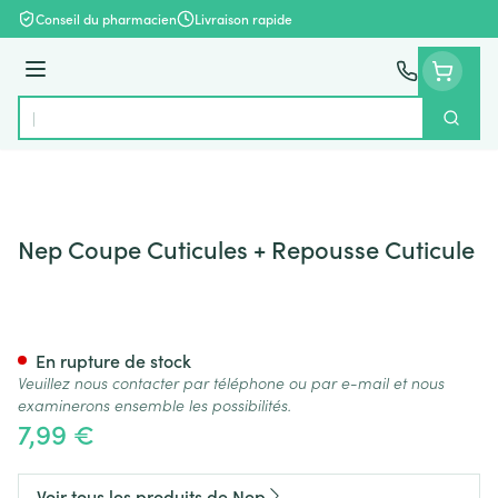
Aller au contenu
Conseil du pharmacien
Livraison rapide
Menu
Cherch
Rechercher
Nep Coupe Cuticules + Repousse Cuticule
Nep Coupe Cuticules + Repous
En rupture de stock
Veuillez nous contacter par téléphone ou par e-mail et nous
examinerons ensemble les possibilités.
7,99 €
Voir tous les produits de Nep