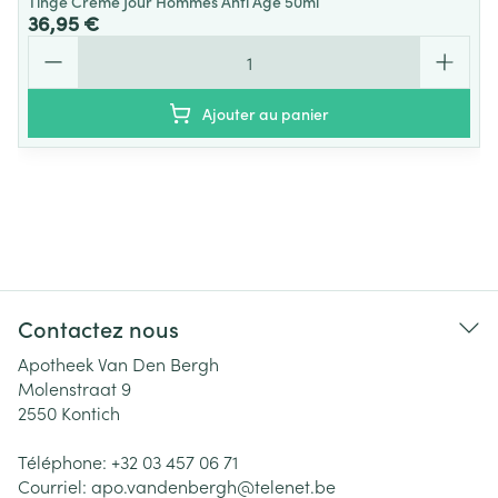
Tinge Creme Jour Hommes Anti Age 50ml
36,95 €
Quantité
Ajouter au panier
Contactez nous
Apotheek Van Den Bergh
Molenstraat 9
2550
Kontich
Téléphone:
+32 03 457 06 71
Courriel:
apo.vandenbergh@
telenet.be