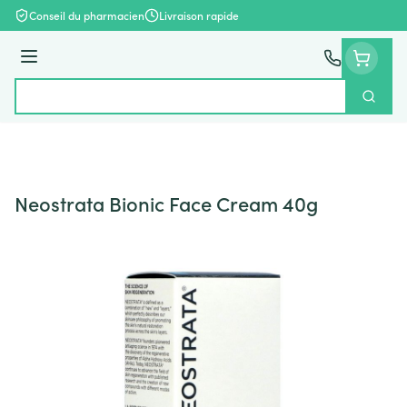
Aller au contenu
Conseil du pharmacien
Livraison rapide
Menu
Cherch
Rechercher
Neostrata Bionic Face Cream 40g