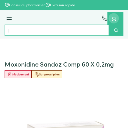
Aller au contenu
Conseil du pharmacien
Livraison rapide
Menu
Cherch
Rechercher
Moxonidine Sandoz Comp 60 X 0,2mg
Médicament
Sur prescription