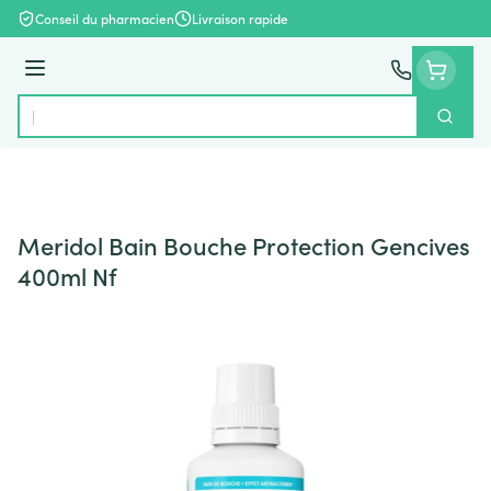
Aller au contenu
Conseil du pharmacien
Livraison rapide
Menu
Cherch
Rechercher
Meridol Bain Bouche Protection Gencives
400ml Nf