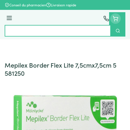
Aller au contenu
Conseil du pharmacien
Livraison rapide
Menu
Cherch
Rechercher
Mepilex Border Flex Lite 7,5cmx7,5cm 5
581250