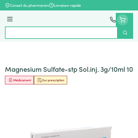
Aller au contenu
Conseil du pharmacien
Livraison rapide
Menu
Cherch
Rechercher
Magnesium Sulfate-stp Sol.inj. 3g/10ml 10
Médicament
Sur prescription