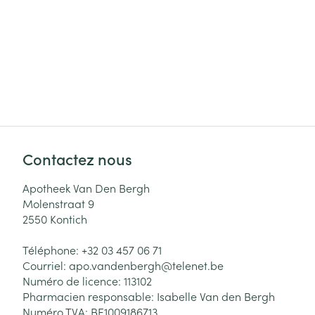
Cheveux
Piluliers et acc
Soins du visag
Taches de pigm
Peau sensible -
Contactez nous
Peau mixte
Apotheek Van Den Bergh
Peau terne
Molenstraat 9
Afficher plus
2550
Kontich
Téléphone:
+32 03 457 06 71
Courriel:
apo.vandenbergh@
telenet.be
Ronflement
Numéro de licence:
113102
Pharmacien responsable:
Isabelle Van den Bergh
Numéro TVA:
BE1009186713