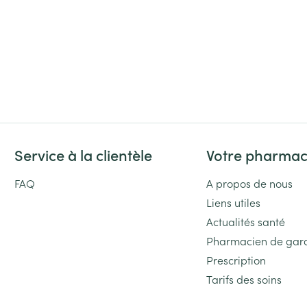
Massage
Afficher plus
Afficher plu
essoires
Masques chirurgique
e
Compléments
Répulsifs an
nutritionnels
entation
 peau irritée
Service à la clientèle
Votre pharmac
FAQ
A propos de nous
Liens utiles
Actualités santé
Pharmacien de gar
Prescription
Autobronzants
Rasage
Tarifs des soins