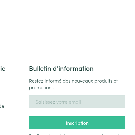
Yeux
s
Afficher plus
ti-insectes
Senteur
ie
Bulletin d’information
Restez informé des nouveaux produits et
promotions
Adresse mail
de
CBD
Inscription