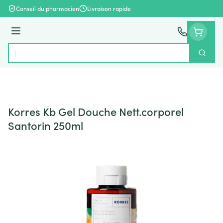
Aller au contenu
Conseil du pharmacien
Livraison rapide
Menu
Cherch
Rechercher
Korres Kb Gel Douche Nett.corporel
Santorin 250ml