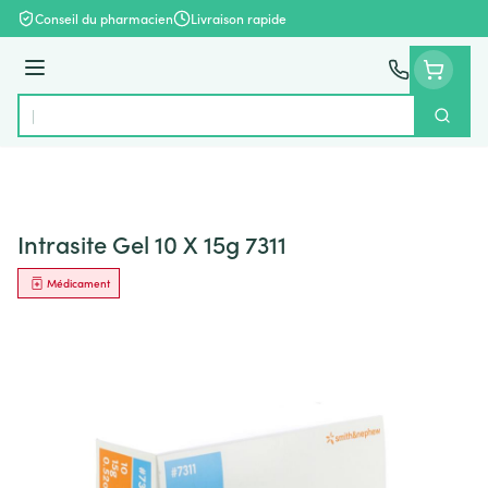
Aller au contenu
Conseil du pharmacien
Livraison rapide
Menu
Cherch
Rechercher
Intrasite Gel 10 X 15g 7311
Médicament