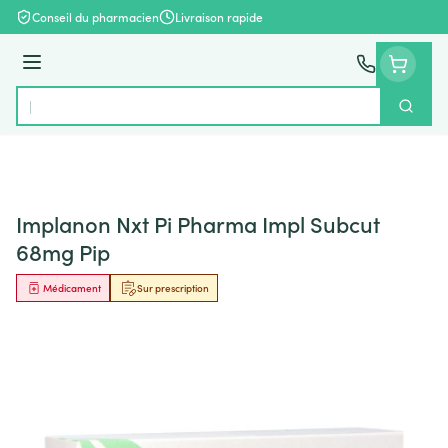
Aller au contenu
Conseil du pharmacien
Livraison rapide
Menu
Cherch
Rechercher
Implanon Nxt Pi Pharma Impl Subcut
68mg Pip
Médicament
Sur prescription