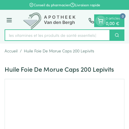
Diapositive 1 de 1
Aller au contenu
Conseil du pharmacien
Livraison rapide
0
0 articles
Menu
0,00 €
rez les vitamines et les produits de santé essentiels
Cherch
Rechercher
Accueil
/
Huile Foie De Morue Caps 200 Lepivits
Huile Foie De Morue Caps 200 Lepivits