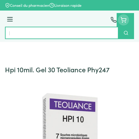
Aller au contenu
Conseil du pharmacien
Livraison rapide
Menu
Cherch
Rechercher
Hpi 10mil. Gel 30 Teoliance Phy247