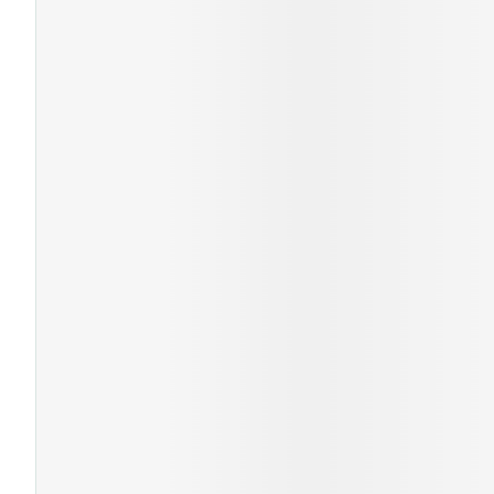
Cheveux
Piluliers et acc
Soins du visag
Taches de pigm
Peau sensible -
Peau mixte
Peau terne
Afficher plus
Ronflement