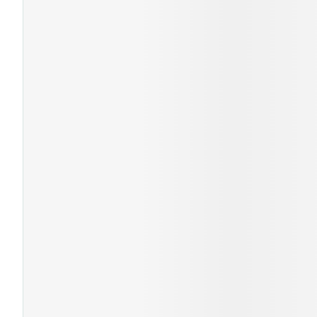
Cheveux
Piluliers et acc
Soins du visag
Taches de pigm
Peau sensible -
Peau mixte
Peau terne
Afficher plus
Ronflement