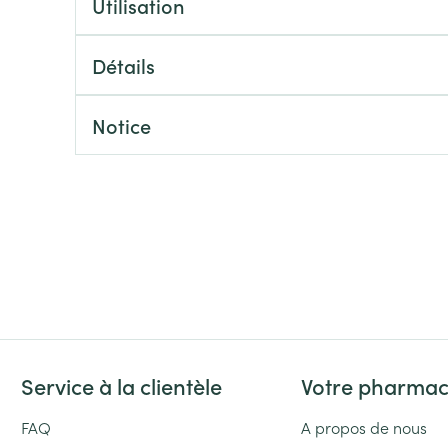
Utilisation
Massage
Afficher plus
Afficher plu
essoires
Masques chirurgique
Détails
Notice
e
Compléments
Répulsifs an
nutritionnels
entation
 peau irritée
Service à la clientèle
Votre pharmac
Autobronzants
Rasage
FAQ
A propos de nous