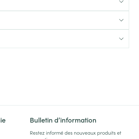
Yeux
s
Afficher plus
ti-insectes
Senteur
ie
Bulletin d’information
CBD
Restez informé des nouveaux produits et