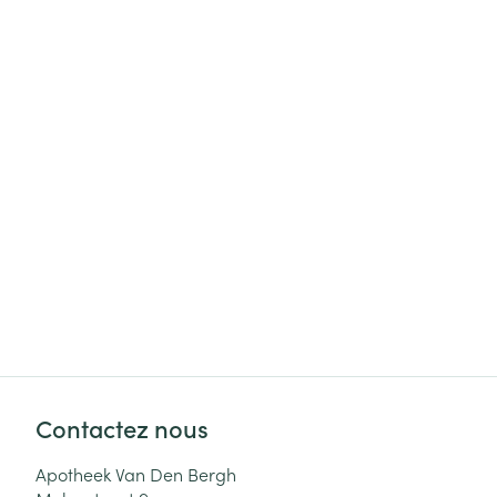
Cheveux
Piluliers et acc
Soins du visag
Taches de pigm
Peau sensible -
Peau mixte
Peau terne
Afficher plus
Contactez nous
Ronflement
Apotheek Van Den Bergh