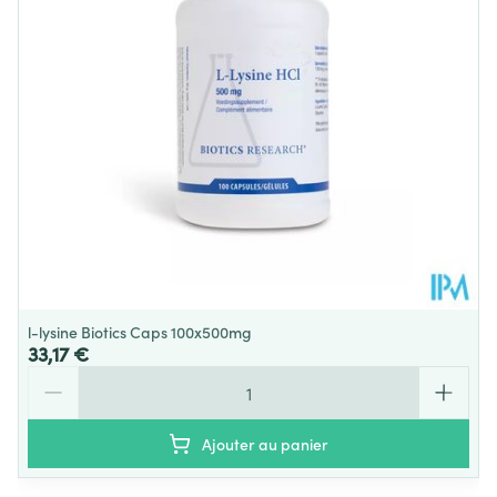
Quantité Du
120 gel
Paquet
Sans gluten, Sans lactose,
Restrictions
Alimentaires
Végétalien
Température ambiante (15°C -
Préservation
25°C)
l-lysine Biotics Caps 100x500mg
33,17 €
Quantité
Ajouter au panier