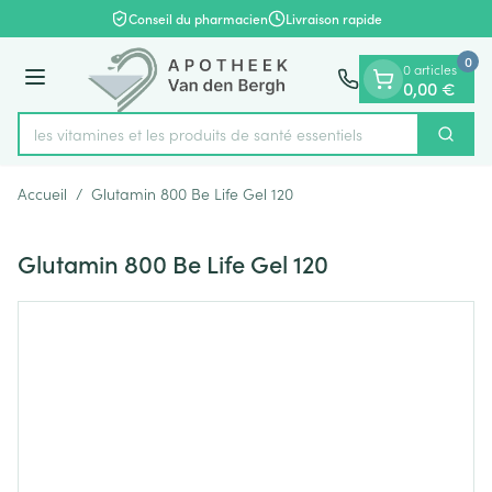
Diapositive 1 de 1
Aller au contenu
Conseil du pharmacien
Livraison rapide
0
0 articles
Menu
0,00 €
rez les vitamines et les produits de santé essentiels
Cherch
Rechercher
Accueil
/
Glutamin 800 Be Life Gel 120
Glutamin 800 Be Life Gel 120