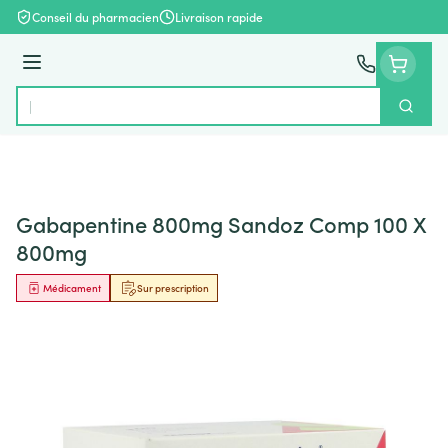
Aller au contenu
Conseil du pharmacien
Livraison rapide
Menu
Cherch
Rechercher
Gabapentine 800mg Sandoz Comp 100 X
800mg
Médicament
Sur prescription