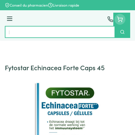
Aller au contenu
Conseil du pharmacien
Livraison rapide
Menu
Cherch
Rechercher
Fytostar Echinacea Forte Caps 45