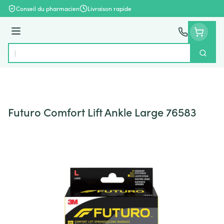
Aller au contenu
Conseil du pharmacien
Livraison rapide
Menu
Cherch
Rechercher
Futuro Comfort Lift Ankle Large 76583