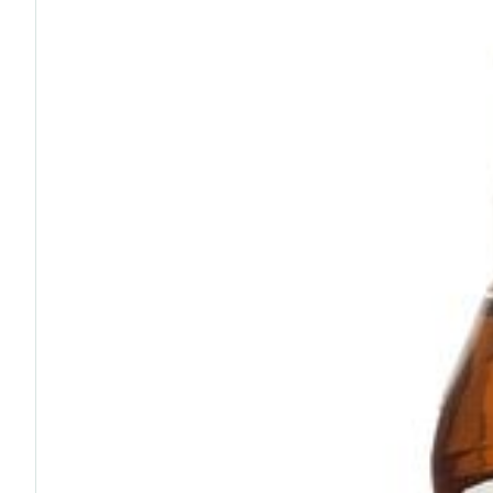
Afficher plus
Cheveux
Piluliers et acc
Soins du visag
Taches de pigm
Peau sensible -
Peau mixte
Peau terne
Afficher plus
Ronflement