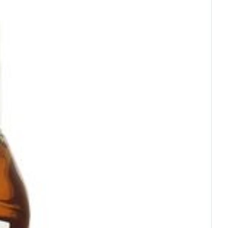
Eau micellaire
s
Yeux
s
Afficher plus
°C - 25°C)
ti-insectes
Senteur
CBD