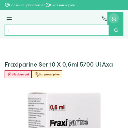
Aller au contenu
Conseil du pharmacien
Livraison rapide
Menu
Cherch
Rechercher
Fraxiparine Ser 10 X 0,6ml 5700 Ui Axa
Médicament
Sur prescription