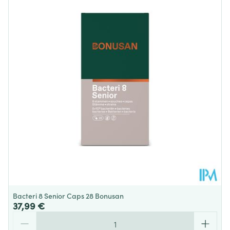
Profondeur
48 mm
Sans colorants, Sans gluten, Sans
Restrictions
Alimentaires
lactose, Sans soja, Végétarien
Température ambiante (15°C -
Préservation
25°C)
Bacteri 8 Senior Caps 28 Bonusan
37,99 €
Quantité