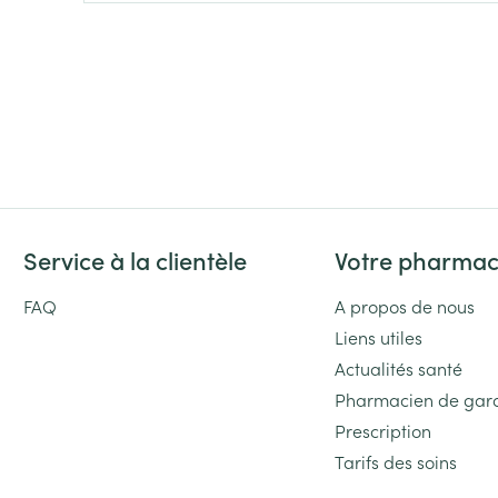
Massage
Afficher plus
Afficher plu
essoires
Masques chirurgique
e
Compléments
Répulsifs an
nutritionnels
entation
 peau irritée
Service à la clientèle
Votre pharmac
FAQ
A propos de nous
Liens utiles
Actualités santé
Pharmacien de gar
Autobronzants
Prescription
Rasage
Tarifs des soins