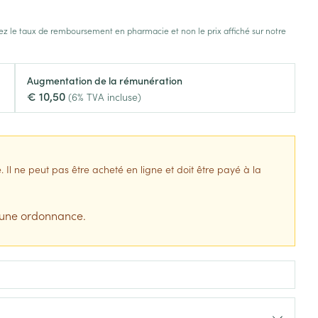
s
Afficher plus
z le taux de remboursement en pharmacie et non le prix affiché sur notre
tress
Puces et tiques
ins
Tests de diagnostic
Gorge et bouche
Augmentation de la rémunération
Alcootest
Comprimés à sucer
€ 10,50
(6% TVA incluse)
Bouche, gueule ou bec
Oreilles
hérapie -
uttes
Tensiomètre
Spray - solution
aire
Bouchons d'oreilles
Test de cholestérol
nsements
Nettoyage des oreilles
Cardiofréquencemètre
l ne peut pas être acheté en ligne et doit être payé à la
 médicaux
Gouttes auriculaires
Afficher plus
s
 une ordonnance.
s
coagulant du
Matériel paramédical
Hémorroïdes
ie
Respiration et oxygène
olaire
Hygiène
ie
Salle de bains