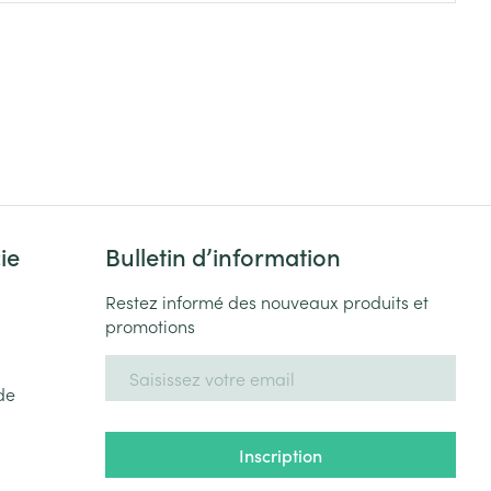
Yeux
s
Afficher plus
ti-insectes
Senteur
ie
Bulletin d’information
Restez informé des nouveaux produits et
promotions
Adresse mail
de
CBD
Inscription