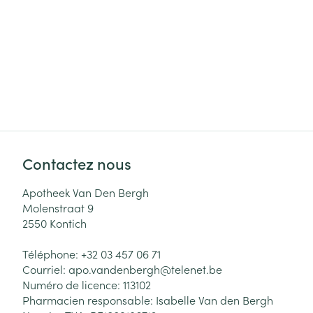
Cheveux
Piluliers et acc
Soins du visag
Taches de pigm
Peau sensible -
Contactez nous
Peau mixte
Peau terne
Apotheek Van Den Bergh
Molenstraat 9
Afficher plus
2550
Kontich
Téléphone:
+32 03 457 06 71
Courriel:
apo.vandenbergh@
telenet.be
Ronflement
Numéro de licence:
113102
Pharmacien responsable:
Isabelle Van den Bergh