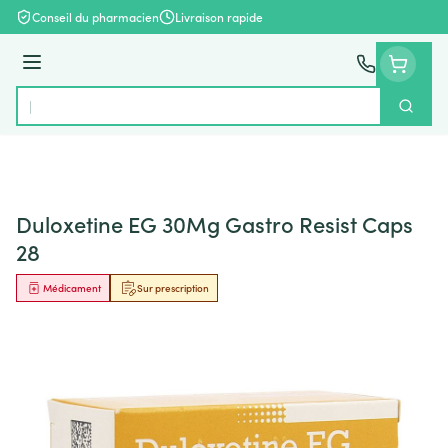
Aller au contenu
Conseil du pharmacien
Livraison rapide
Menu
Cherch
Rechercher
Duloxetine EG 30Mg Gastro Resist Caps
28
Médicament
Sur prescription