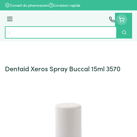
Aller au contenu
Conseil du pharmacien
Livraison rapide
Menu
Cherch
Rechercher
Dentaid Xeros Spray Buccal 15ml 3570