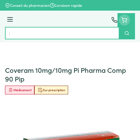
Aller au contenu
Conseil du pharmacien
Livraison rapide
Menu
Cherch
Rechercher
Coveram 10mg/10mg Pi Pharma Comp
90 Pip
Médicament
Sur prescription