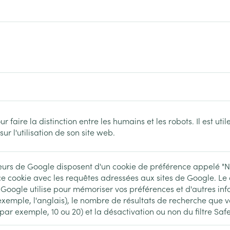
rosol
aiguilles
osités et
Vernis à ongles
Après-soleil
accessoires
Autres produits diabète
Mycose des ongles
Lèvres
atoire
Système hormonal
Gynécologi
Aiguilles pour seringues à
Rongement des ongles
Banc solair
insuline
Renforcement des ongles
Préparation 
Afficher plus
culations
Système nerveux
Insomnie, an
Afficher plus
Afficher plu
Immunité
Allergie
ingues
Sondes, baxters et
Bandages et
ur faire la distinction entre les humains et les robots. Il est ut
cathéters
bandages o
ur l'utilisation de son site web.
 pour les
Maquillage
Sexualité e
Sondes
Ventre
intime
able
Pinceaux et ustensiles de
Acné
Oreille
Accessoires pour sondes
Bras
teurs de Google disposent d'un cookie de préférence appelé "N
Préservatifs
maquillage
e cookie avec les requêtes adressées aux sites de Google. Le 
contracepti
Baxters
Coude
Eye-liners
 Google utilise pour mémoriser vos préférences et d'autres info
Bien-être in
xemple, l'anglais), le nombre de résultats de recherche que v
Minceur
Homeopath
Catheters
Cheville et 
e
Mascaras
ar exemple, 10 ou 20) et la désactivation ou non du filtre Sa
Soin intime
Afficher plu
Ombres à paupières