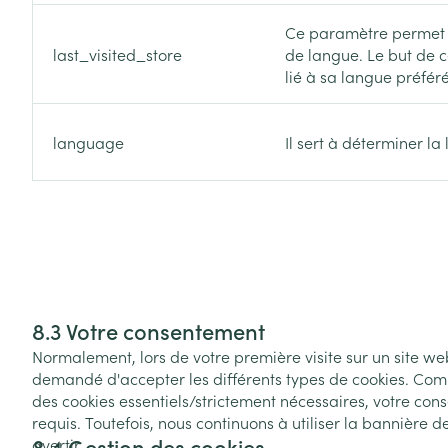
Ce paramètre permet d'
last_visited_store
de langue. Le but de c
lié à sa langue préfér
language
Il sert à déterminer la
8.3 Votre consentement
Normalement, lors de votre première visite sur un site web
demandé d'accepter les différents types de cookies. Com
des cookies essentiels/strictement nécessaires, votre con
requis. Toutefois, nous continuons à utiliser la bannière 
8.4 Gestion des cookies
avertir.