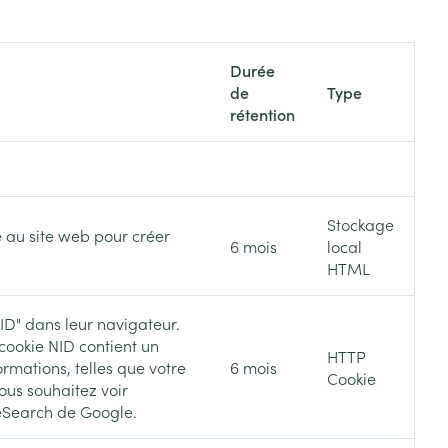
Bain et douche
Lit
Escarres
Durée
e
Voies urinaires
de
Type
e
Afficher plus
rétention
au soleil
xiété et stress
Arrêter de fumer
s
Stockage
Médicaments anti-
 orthopédie:
Instruments
ile au site web pour créer
tumoraux
6 mois
local
rthopédiques
HTML
t hygiène
Démaquillage et
nettoyage
Anesthésie
ID" dans leur navigateur.
 et
Lait, gel, huile et crème de
cookie NID contient un
on
nettoyage
HTTP
rmations, telles que votre
6 mois
Cookie
time
Tonic - lotion
ous souhaitez voir
ie
Médications diverses
pieds
feSearch de Google.
Eau micellaire
s