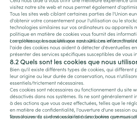
Cela nous aide à vous offrir une meilleure expérience util
Afficher plus
Afficher plus
Vitalité 50+
visitez notre site web et nous permet également d'optimi
Afficher le sous-menu pour la 
Soins des chev
Tous les sites web ciblant certaines parties de l'Union e
Naturopathie
Afficher plus
d'obtenir votre consentement pour l'utilisation ou le stoc
Huiles végétale
Griffes et sabot
Afficher le sous-menu pour la
Soins à domicil
Peau
technologies similaires sur vos ordinateurs ou appareils 
politique en matière de cookies vous fournit des informati
Soins à domicile et
Piles
Désinfecter
complètes sur les cookies que nous utilisons et leur finalit
Les cookies que nous utilisons sont sûrs. Les informations
premiers soins
Digestion
Afficher le sous-menu pour la 
Bouche
l'aide des cookies nous aident à détecter d'éventuelles er
Accessoires
Mycoses
présenter des services spécifiques susceptibles de vous in
Animaux et insectes
Bouche sèche
Matériel stérile
Boutons de fièv
8.2 Quels sont les cookies que nous utiliso
Afficher le sous-menu pour la
Pelage, peau 
antiviraux
Brosses à dents
Bien qu'il existe différents types de cookies, qui diffèrent 
Médicaments
leur origine ou leur durée de conservation, nous n'utiliso
Anti-prurigneu
Accessoires int
Afficher le sous-menu pour l
essentiels/trictement nécessaires.
fil dentaire
Ces cookies sont nécessaires au fonctionnement du site w
désactivés dans nos systèmes. Ils ne sont généralement i
Prothèses dent
à des actions que vous avez effectuées, telles que le rég
Afficher plus
en matière de confidentialité, l'ouverture d'une session o
Aérosolthérapie
Jambes lourde
formulaires. Ils sont nécessaires à une bonne communicatio
Vous trouverez ci-dessous la liste des cookies que nous uti
oxygène
navigation (par exemple, retour à une page précédente, e
Tablettes
appareils aéro
Pieds et jambe
Crème, gel et 