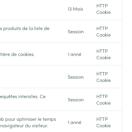
Yeux
HTTP
13 Mois
Cookie
s
Afficher plus
s produits de la liste de
HTTP
Session
Cookie
ti-insectes
Senteur
HTTP
tière de cookies.
1 anné
Cookie
HTTP
Session
Cookie
requêtes intersites. Ce
HTTP
Session
Cookie
CBD
web pour optimiser le temps
HTTP
1 anné
navigateur du visiteur.
Cookie