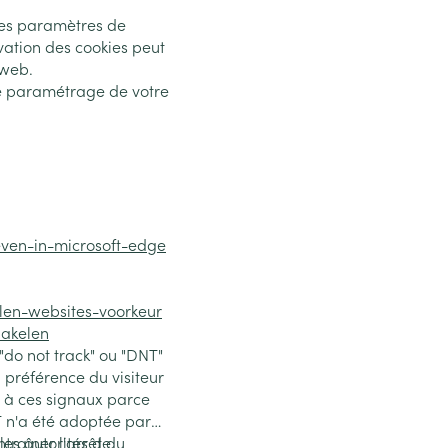
les paramètres de
vation des cookies peut
 web.
 le paramétrage de votre
even-in-microsoft-edge
elen-websites-voorkeur
hakelen
"do not track" ou "DNT"
a préférence du visiteur
 à ces signaux parce
 n'a été adoptée par
les autorités de
traîner l'arrêt du