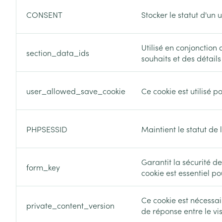
Cheveux
CONSENT
Stocker le statut d'un 
Piluliers et acc
Utilisé en conjonction 
section_data_ids
souhaits et des détail
Soins du visag
Taches de pigm
user_allowed_save_cookie
Ce cookie est utilisé p
Peau sensible -
Peau mixte
PHPSESSID
Maintient le statut de
Peau terne
Afficher plus
Garantit la sécurité de
form_key
cookie est essentiel po
Ronflement
Ce cookie est nécessai
private_content_version
de réponse entre le vi