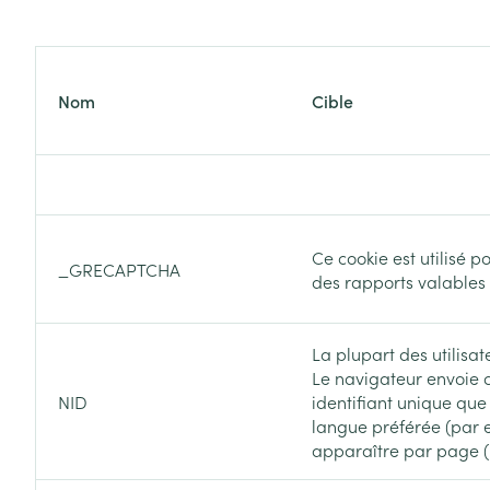
Accessoires aé
Pieds secs, call
crevasses
Oxygène
Système respir
Ampoules
Nom
Cible
Callosités
Cors
Muscles et arti
Afficher plus
Infections
Aiguilles et ser
Ce cookie est utilisé po
_GRECAPTCHA
des rapports valables s
Seringues
Spécifiquement
hommes
Solution inject
Poux
La plupart des utilisa
Soins du corps
Aiguilles
Le navigateur envoie c
Déodorants
NID
identifiant unique que
Aiguilles stylo
langue préférée (par e
Diagnostiques
Soins du visag
Afficher plus
apparaître par page (p