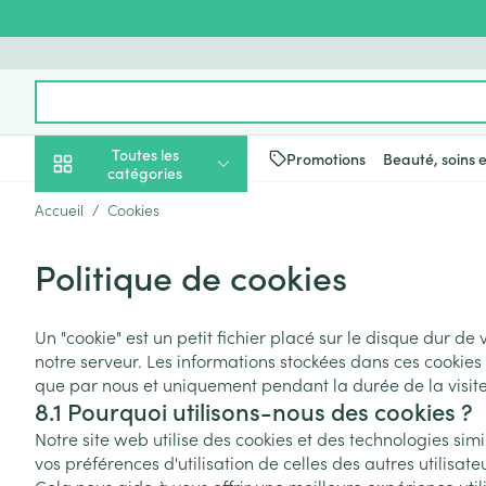
Aller au contenu
Rechercher
Toutes les
Promotions
Beauté, soins 
catégories
Accueil
/
Cookies
Promotions
Politique de cookies
Beauté, soins et
Soins du cuir c
Minceur
Grossesse
Mémoire
Aromathérapie
Lentilles et lune
Insectes
Système gastro-
hygiène
des cheveux
Afficher le sous-menu pour la 
Substituts de r
Lingerie de ma
Diffuseur
Produits pour le
Soins des piqûr
Antiacides
Un "cookie" est un petit fichier placé sur le disque dur de
Peignes - démê
Régime, alimentation &
Sexualité
Réducteur d'ap
Allaitement
Huiles essentiel
Lunettes
Anti Insectes
Foie, vésicule bi
notre serveur. Les informations stockées dans ces cookies
cheveux
vitamines
pancréas
Afficher le sous-menu pour la
que par nous et uniquement pendant la durée de la visite 
Ventre plat
Soins du corps
Complexe - co
Pince tiques
Irritation du cu
8.1 Pourquoi utilisons-nous des cookies ?
Nausées vomis
cheveux abîmé
Brûleurs de gra
Vitamines et c
Jambes lourde
Grossesse et enfants
Notre site web utilise des cookies et des technologies simi
nutritionnels
Laxatifs
Afficher le sous-menu pour la 
Produits coiffan
vos préférences d'utilisation de celles des autres utilisate
Afficher plus
Oligo-élément
Chiens
spray