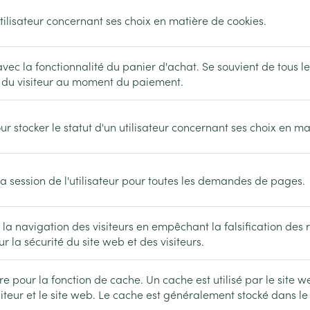
Massage
Afficher plus
utilisateur concernant ses choix en matière de cookies.
Afficher plu
essoires
Masques chirurgique
avec la fonctionnalité du panier d'achat. Se souvient de tous le
s du visiteur au moment du paiement.
e
Compléments
Répulsifs an
nutritionnels
entation
our stocker le statut d'un utilisateur concernant ses choix en ma
 peau irritée
 la session de l'utilisateur pour toutes les demandes de pages.
 la navigation des visiteurs en empêchant la falsification des 
ur la sécurité du site web et des visiteurs.
Autobronzants
Rasage
re pour la fonction de cache. Un cache est utilisé par le site 
siteur et le site web. Le cache est généralement stocké dans le 