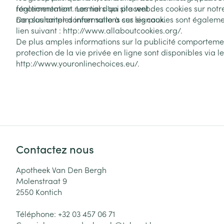
réglementation. Les tiers qui placent des cookies sur not
fonctionnement normal d'un site web.
non souhaiter donner suite à ces signaux.
De plus amples informations sur les cookies sont égaleme
lien suivant : http://www.allaboutcookies.org/.
De plus amples informations sur la publicité comportemen
protection de la vie privée en ligne sont disponibles via le 
http://www.youronlinechoices.eu/.
Contactez nous
Apotheek Van Den Bergh
Molenstraat 9
2550
Kontich
Téléphone:
+32 03 457 06 71