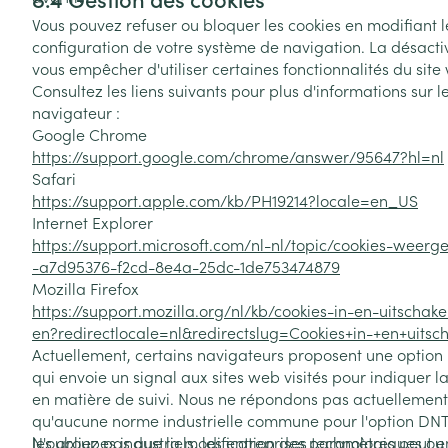
Vous pouvez refuser ou bloquer les cookies en modifiant 
configuration de votre système de navigation. La désacti
vous empêcher d'utiliser certaines fonctionnalités du site
Consultez les liens suivants pour plus d'informations sur
navigateur :
Google Chrome
https://support.google.com/chrome/answer/95647?hl=nl
Safari
https://support.apple.com/kb/PH19214?locale=en_US
Internet Explorer
https://support.microsoft.com/nl-nl/topic/cookies-weerg
-a7d95376-f2cd-8e4a-25dc-1de753474879
Mozilla Firefox
https://support.mozilla.org/nl/kb/cookies-in-en-uitschak
en?redirectlocale=nl&redirectslug=Cookies+in-+en+uitsc
Actuellement, certains navigateurs proposent une option 
qui envoie un signal aux sites web visités pour indiquer l
en matière de suivi. Nous ne répondons pas actuellement
qu'aucune norme industrielle commune pour l'option DNT
les groupes industriels, les entreprises technologiques ou 
N'oubliez pas que la modification des paramètres peut en