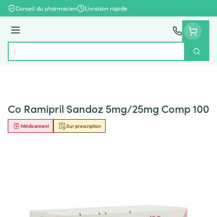
Aller au contenu
Conseil du pharmacien
Livraison rapide
Menu
Cherch
Rechercher
Co Ramipril Sandoz 5mg/25mg Comp 100
Médicament
Sur prescription