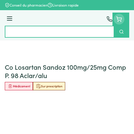
Aller au contenu
Conseil du pharmacien
Livraison rapide
Menu
Cherch
Rechercher
Co Losartan Sandoz 100mg/25mg Comp
P. 98 Aclar/alu
Médicament
Sur prescription