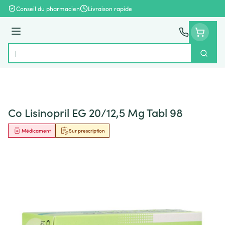
Aller au contenu
Conseil du pharmacien
Livraison rapide
Menu
Cherch
Rechercher
Co Lisinopril EG 20/12,5 Mg Tabl 98
Médicament
Sur prescription