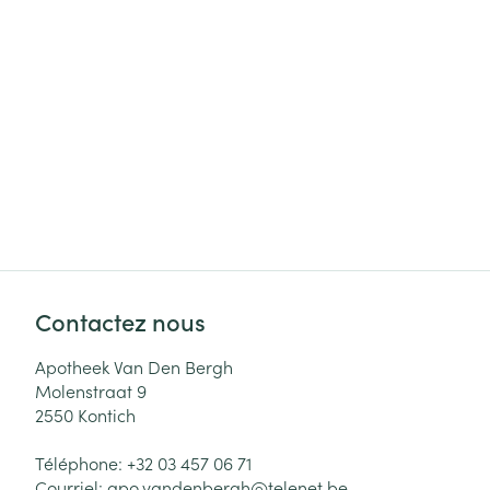
Cheveux
Piluliers et acc
Soins du visag
Taches de pigm
Peau sensible -
Peau mixte
Peau terne
Contactez nous
Afficher plus
Apotheek Van Den Bergh
Molenstraat 9
2550
Kontich
Ronflement
Téléphone:
+32 03 457 06 71
Courriel:
apo.vandenbergh@
telenet.be