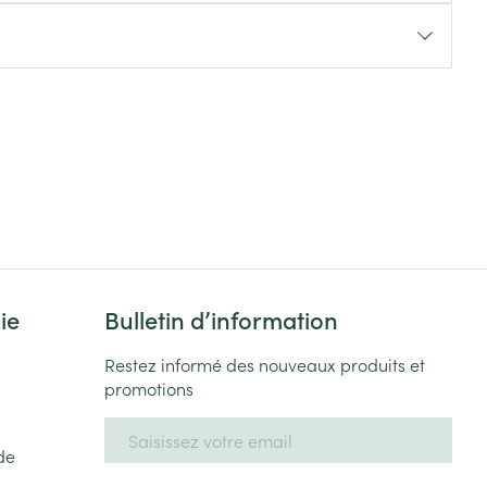
Yeux
s
Afficher plus
ti-insectes
Senteur
ie
Bulletin d’information
Restez informé des nouveaux produits et
promotions
CBD
Adresse mail
de