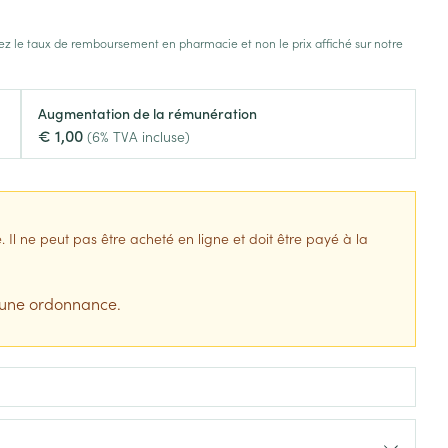
s
Afficher plus
z le taux de remboursement en pharmacie et non le prix affiché sur notre
tress
Puces et tiques
ins
Tests de diagnostic
Gorge et bouche
Augmentation de la rémunération
Alcootest
Comprimés à sucer
€ 1,00
(6% TVA incluse)
Bouche, gueule ou bec
Oreilles
hérapie -
uttes
Tensiomètre
Spray - solution
aire
Bouchons d'oreilles
Test de cholestérol
nsements
Nettoyage des oreilles
Cardiofréquencemètre
l ne peut pas être acheté en ligne et doit être payé à la
 médicaux
Gouttes auriculaires
Afficher plus
s
 une ordonnance.
s
coagulant du
Matériel paramédical
Hémorroïdes
ie
Respiration et oxygène
olaire
Hygiène
ie
Salle de bains