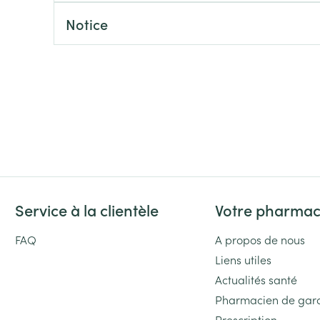
Massage
Afficher plus
Notice
Afficher plu
essoires
Masques chirurgique
e
Compléments
Répulsifs an
nutritionnels
entation
 peau irritée
Service à la clientèle
Votre pharmac
FAQ
A propos de nous
Liens utiles
Autobronzants
Rasage
Actualités santé
Pharmacien de gar
Prescription