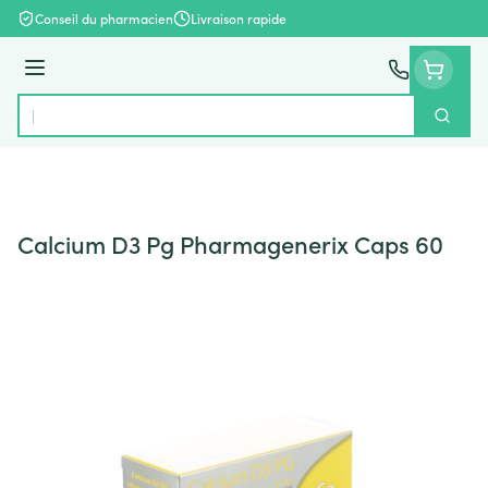
Aller au contenu
Conseil du pharmacien
Livraison rapide
Menu
Cherch
Rechercher
Calcium D3 Pg Pharmagenerix Caps 60