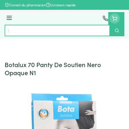
Aller au contenu
Conseil du pharmacien
Livraison rapide
Menu
Cherch
Rechercher
Botalux 70 Panty De Soutien Nero
Opaque N1