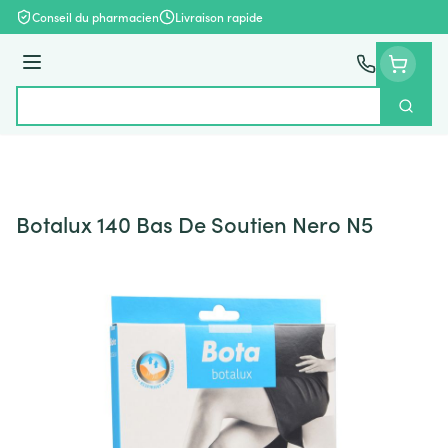
Aller au contenu
Conseil du pharmacien
Livraison rapide
Menu
Cherch
Rechercher
Botalux 140 Bas De Soutien Nero N5